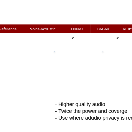
Reference
Voice-Acoustic
TENNAX
BAGAX
RF int
Main
>
Listen Technologies
>
List
무선 설치형 동시통역
​무선 이동형 
ListenIR
- Higher quality audio
- Twice the power and coverge
- Use where adudio privacy is re