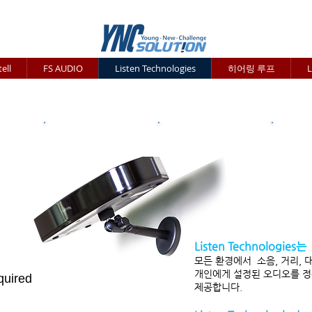
ell
FS AUDIO
Listen Technologies
히어링 루프
L
enIR
동시통역
이동형 투어 가이드
단방향/양방향 무선 인터컴
보
Listen Technologies는
모든 환경에서 소음, 거리, 
개인에게 설정된 오디오를 
quired
제공합니다.