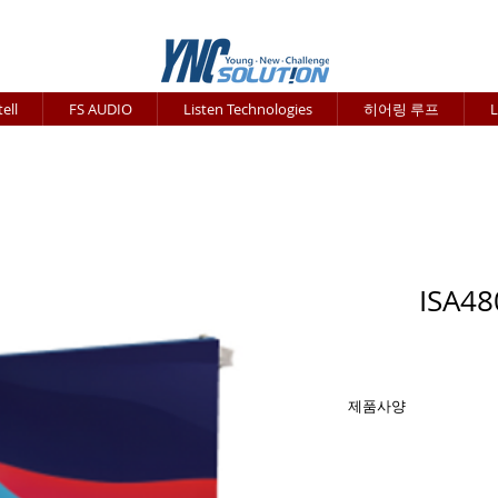
ell
FS AUDIO
Listen Technologies
히어링 루프
L
ISA4
제품사양
Pitch