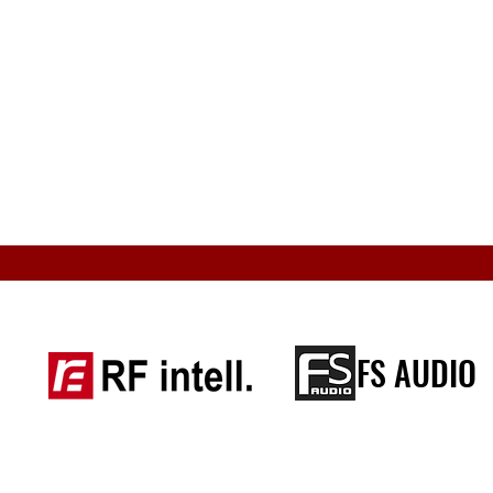
(W)
800 / 240
H : 160 V : 160
<15PCS
IP43 Front / Back
-20~ 50, 10~90%RH
FS AUDIO