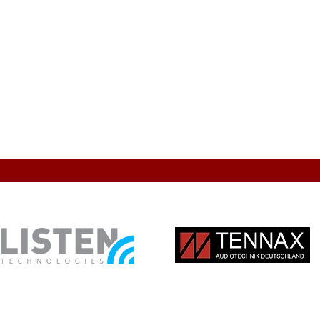
Max / AVG Power 
Viewing Angle
Hanging Limit
IP Grade
OP Temp