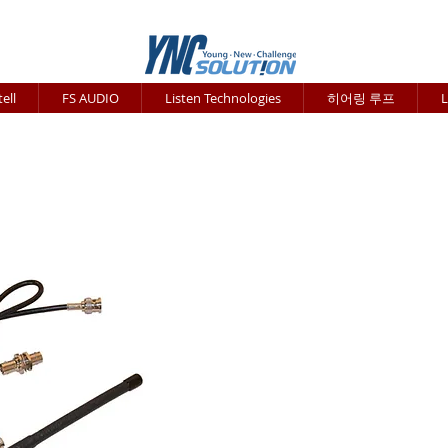
ell
FS AUDIO
Listen Technologies
히어링 루프
L