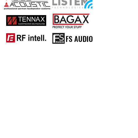
36 Hz (- 3 dB)
Impedance
4 Ω active separated
Powerhandling (AES / Program /
Peak)
2,400 W / 4,800 W / 9,600 W
FS AUDIO
Sensitivity 1 W/1 m
102.5 dB SPL (half space)
Sound pressure at (AES / Program
/ Peak)
136 dB SPL / 139 dB SPL / 142 dB
SPL
와이엔씨솔루션(주)
Dimensions / Weight
경기도 하남시 조정대로 35 하남미사 하우스디 엘타워 F412호
600 (H) x 1,160 (W) x 770 mm (D) /
Tel
031-5175-4412
/ Fax
031-5175-4410
사업자등록번호 118-81-21912 / 대표이사 이창현
80.5 kg
Copyright(C)2016 by YNC Solution. All rights reserved.
문의 정보
문의 전화:
031-5175-4412
lyn@yncsolution.co.kr